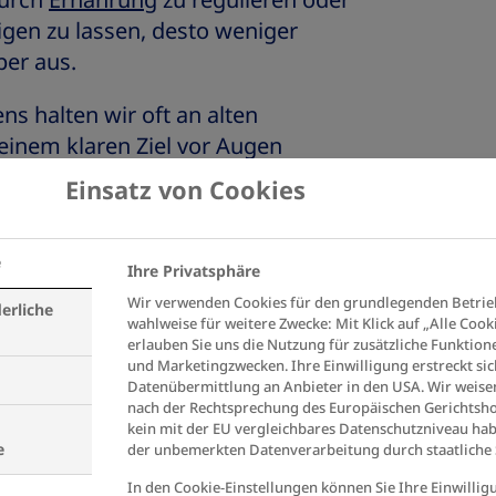
durch
Ernährung
zu regulieren oder
eigen zu lassen, desto weniger
per aus.
s halten wir oft an alten
einem klaren Ziel vor Augen
Gewohnheiten aber sehr gut
Einsatz von Cookies
tegrieren.
e
Ihre Privatsphäre
bei hohem
Wir verwenden Cookies für den grundlegenden Betrie
erliche
wahlweise für weitere Zwecke: Mit Klick auf „Alle Cook
 Eine Frage der
erlauben Sie uns die Nutzung für zusätzliche Funktion
und Marketingzwecken. Ihre Einwilligung erstreckt sic
Datenübermittlung an Anbieter in den USA. Wir weisen
nach der Rechtsprechung des Europäischen Gerichtsho
kein mit der EU vergleichbares Datenschutzniveau hab
e
der unbemerkten Datenverarbeitung durch staatliche S
 bedeutet, nach einem neuen Plan
In den Cookie-Einstellungen können Sie Ihre Einwillig