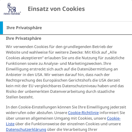
Einsatz von Cookies
Startseite
Diabetes Therapien
Insulin
Wie behandelt man Diabetes heute?
Ihre Privatsphäre
Alte Mythen und moderne
Ihre Privatsphäre
Lösungen:
Wir verwenden Cookies für den grundlegenden Betrieb der
Website und wahlweise für weitere Zwecke: Mit Klick auf „Alle
Diabetesbehandlung mit
Cookies akzeptieren“ erlauben Sie uns die Nutzung für zusätzliche
Insulin im Wandel der
Funktionen sowie zu Analyse- und Marketingzwecken. Ihre
Einwilligung erstreckt sich auch auf die Datenübermittlung an
Zeit
Anbieter in den USA. Wir weisen darauf hin, dass nach der
Rechtsprechung des Europäischen Gerichtshofs die USA derzeit
Die Insulintherapie hat sich seit ihren Anfängen
kein mit der EU vergleichbares Datenschutzniveau haben und das
stark weiterentwickelt und ist wesentlich
Risiko der unbemerkten Datenverarbeitung durch staatliche
Stellen besteht.
komfortabler geworden. Dennoch halten sich
verschiedene Mythen und Vorurteile, mit denen
In den Cookie-Einstellungen können Sie Ihre Einwilligung jederzeit
wir hier aufräumen möchten.
widerrufen oder abstufen. Unsere
Cookie-Richtlinie
informiert Sie
über unseren allgemeinen Umgang mit Cookies, unsere
Cookie-
In diesem Artikel informieren wir über die
Liste
über die Funktionsweise der einzelnen Cookies und unsere
Insulintherapie bei Typ 2 Diabetes. Mehr
Datenschutzerklärung
über die Verarbeitung Ihrer