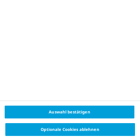
Impressum
Datenschutz
Cookie Richtlinien
Facebook
Instagram
Newsletter
2024 © Novo Nordisk Pharma GmbH
Auswahl bestätigen
Optionale Cookies ablehnen