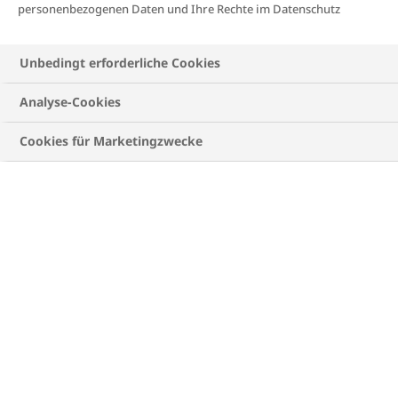
personenbezogenen Daten und Ihre Rechte im Datenschutz
Unbedingt erforderliche Cookies
DIABETES: SPORT, FREIZEIT,
WOHLBEFINDEN
Analyse-Cookies
Bewegung und Stressbewältigung sind bei der
Cookies für Marketingzwecke
Diabetestherapie sehr wichtig. Erfahre hier, wie du
Sport, Hobbys und Auszeiten in deinen Alltag mit
Diabetes integrieren kannst.