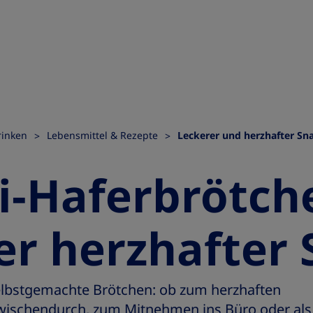
rinken
Lebensmittel & Rezepte
Leckerer und herzhafter Sn
i-Haferbrötche
er herzhafter
selbstgemachte Brötchen: ob zum herzhaften
 zwischendurch, zum Mitnehmen ins Büro oder als