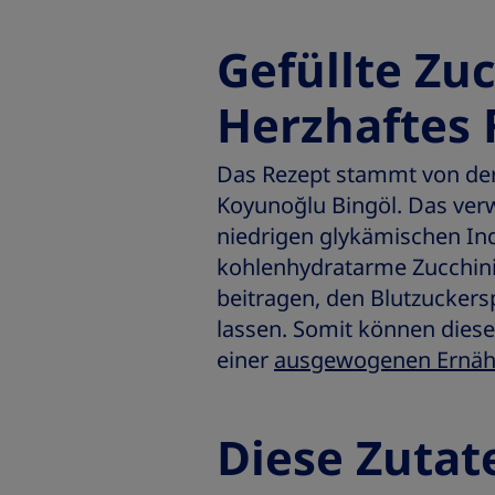
Gefüllte Zu
Herzhaftes 
Das Rezept stammt von der 
Koyunoğlu Bingöl. Das ve
niedrigen glykämischen Ind
kohlenhydratarme Zucchin
beitragen, den Blutzuckers
lassen. Somit können diese
einer
ausgewogenen Ernäh
Diese Zutat