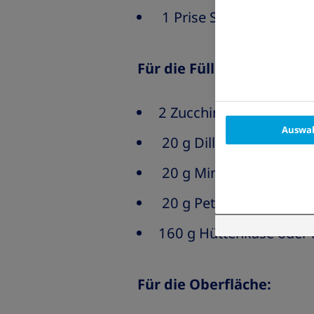
1 Prise Salz
Für die Füllung:
2 Zucchini (200 g)
Auswah
20 g Dill
20 g Minze
20 g Petersilie
160 g Hüttenkäse oder 
Für die Oberfläche: