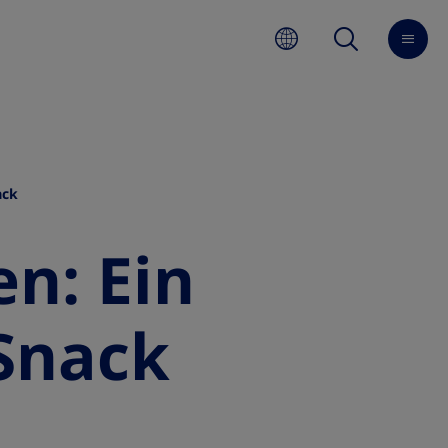
ack
n: Ein
 Snack