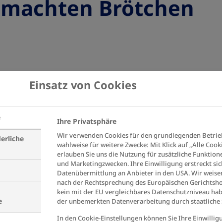
gemachten Brötchen
Einsatz von Cookies
eines Päckchen)
e
Ihre Privatsphäre
Wir verwenden Cookies für den grundlegenden Betrie
erliche
wahlweise für weitere Zwecke: Mit Klick auf „Alle Cook
hurt (90 g)
erlauben Sie uns die Nutzung für zusätzliche Funktion
und Marketingzwecken. Ihre Einwilligung erstreckt sic
l (90 g)
Datenübermittlung an Anbieter in den USA. Wir weisen
nach der Rechtsprechung des Europäischen Gerichtsho
kein mit der EU vergleichbares Datenschutzniveau hab
e
der unbemerkten Datenverarbeitung durch staatliche S
mehl (360 g)
In den Cookie-Einstellungen können Sie Ihre Einwillig