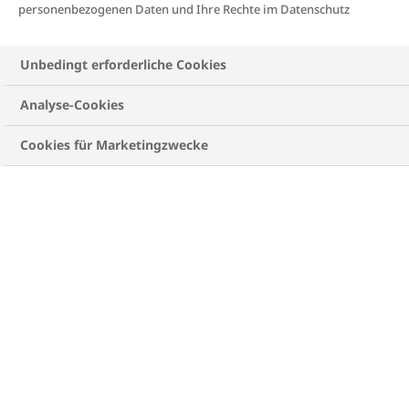
personenbezogenen Daten und Ihre Rechte im Datenschutz
Unbedingt erforderliche Cookies
Analyse-Cookies
Cookies für Marketingzwecke
Lecker und proteinreich: So wird
Brotbacken leicht gemacht
Du bist als Mensch mit Diabetes auf der Suche
nach gesunden und einfachen Rezepten?
Susanne aus unserem
DEEP-Netzwerk
lebt seit
vielen Jahren mit Typ 1 Diabetes und hat das
passende Brotrezept für dich. Bestehend aus
Mandeln, Möhren und Haferflocken ergänzt
dieses Brot deinen kulinarischen Tagesplan um
eine vollwertige und saftige Komponente und
kommt ganz ohne Weizenmehl aus. Egal ob süß