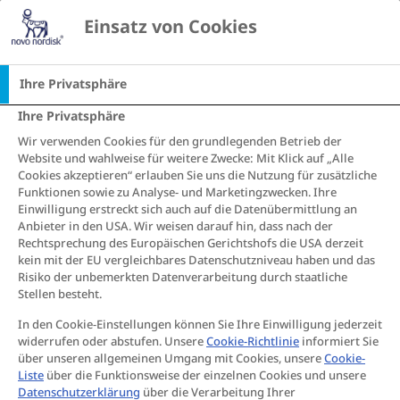
Einsatz von Cookies
Startseite
Essen & Trinken
Lebensmittel & Rezepte
Backen mit Diabetes: Rezept für
Ihre Privatsphäre
Haferflockenbrot
Ihre Privatsphäre
Backen mit Diabetes:
Wir verwenden Cookies für den grundlegenden Betrieb der
Website und wahlweise für weitere Zwecke: Mit Klick auf „Alle
Rezept für
Cookies akzeptieren“ erlauben Sie uns die Nutzung für zusätzliche
Funktionen sowie zu Analyse- und Marketingzwecken. Ihre
Haferflockenbrot
Einwilligung erstreckt sich auch auf die Datenübermittlung an
Anbieter in den USA. Wir weisen darauf hin, dass nach der
Lust auf eine nahrhafte Alternative zu
Rechtsprechung des Europäischen Gerichtshofs die USA derzeit
herkömmlichem Brot? Dieses Rezept gelingt dir
kein mit der EU vergleichbares Datenschutzniveau haben und das
im Handumdrehen – versprochen!
Risiko der unbemerkten Datenverarbeitung durch staatliche
Stellen besteht.
In den Cookie-Einstellungen können Sie Ihre Einwilligung jederzeit
widerrufen oder abstufen. Unsere
Cookie-Richtlinie
informiert Sie
über unseren allgemeinen Umgang mit Cookies, unsere
Cookie-
Liste
über die Funktionsweise der einzelnen Cookies und unsere
Datenschutzerklärung
über die Verarbeitung Ihrer